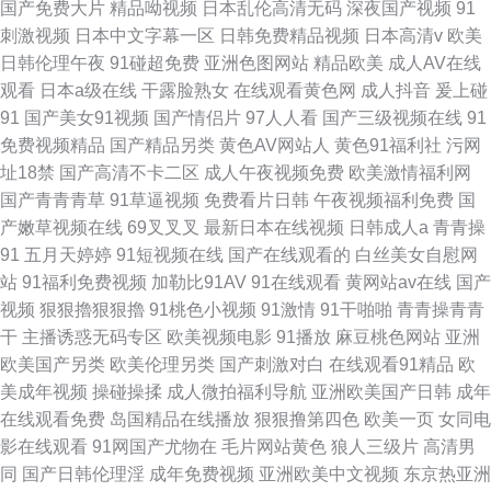
国产免费大片
精品呦视频
日本乱伦高清无码
深夜国产视频
91
刺激视频
日本中文字幕一区
日韩免费精品视频
日本高清v
欧美
日韩伦理午夜
91碰超免费
亚洲色图网站
精品欧美
成人AV在线
观看
日本a级在线
干露脸熟女
在线观看黄色网
成人抖音
爰上碰
91
国产美女91视频
国产情侣片
97人人看
国产三级视频在线
91
免费视频精品
国产精品另类
黄色AV网站人
黄色91福利社
污网
址18禁
国产高清不卡二区
成人午夜视频免费
欧美激情福利网
国产青青青草
91草逼视频
免费看片日韩
午夜视频福利免费
国
产嫩草视频在线
69叉叉叉
最新日本在线视频
日韩成人a
青青操
91
五月天婷婷
91短视频在线
国产在线观看的
白丝美女自慰网
站
91福利免费视频
加勒比91AV
91在线观看
黄网站av在线
国产
视频
狠狠擼狠狠擼
91桃色小视频
91激情
91干啪啪
青青操青青
干
主播诱惑无码专区
欧美视频电影
91播放
麻豆桃色网站
亚洲
欧美国产另类
欧美伦理另类
国产刺激对白
在线观看91精品
欧
美成年视频
操碰操揉
成人微拍福利导航
亚洲欧美国产日韩
成年
在线观看免费
岛国精品在线播放
狠狠撸第四色
欧美一页
女同电
影在线观看
91网国产尤物在
毛片网站黄色
狼人三级片
高清男
同
国产日韩伦理淫
成年免费视频
亚洲欧美中文视频
东京热亚洲