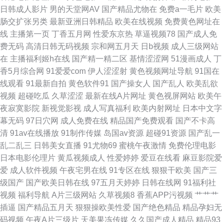
bt成人 精东无码成人影业 日韩69 91官网 成人视频院 伦理片大香蕉 在线搞
日韩成人影片
男的天堂网AV
国产精品尤物在
免费a一毛片
欧美
肠交扩张另类
最新亚洲日韩精品
欧美在线视频
免费黄色网址在
鸡巴国产 超碰天天干 久草资源部 日韩色黄 91国际视频 成人在线观看网址
线
主播第一页
丁香五月网
性爱东京热
草逼视频78
国产成人免
费无码
高清日韩无码视频
宗和网五月天
日b视频
成人三级网站
美女在线播放 午夜激情网站 AAA淫网 久久97视屏 三级片链接 91视频逼网站
在
主播福利姬h在线
国产精一精二区
基情涩涩网
51漫画成人
丁
香5月综合网
91爱爱com
伊人涩涩射
黄色视频网址导航
91国在
国产欧美日韩性爱 欧美性V 影音先锋福利精品 超碰97公开在线 久草香蕉 少
线观看
91最新自拍
黄色软件91
国产操女人
国产乱人
欧美乱欲
视频
超碰吃瓜
久草涩涩
最新在线A片网址
黄色视屏网站
欧美午
妇喷潮蜜桃91 91青青 黄色AVA黄址 色色干新网 91免费视频版 浮力草草视频
夜寂寞影院
新视觉影视
成人写真福利
欧美内射网址
日本中文字
幕无码
97日穴网
成人免费在线
精品国产免费观看
国产不卡高
美女91小网站 无码专区桃花岛 99超碰网 久久精品综合在线 视频91在线国产
清
91av在线播放
91制作传媒
岛国av资源
超碰91资源
国产乱一
乱二乱三
日韩美女直播
91尤物69
蜜桃午夜激情
免费伦理电影
韩日在线 亚洲se图28P 黄色激情久久 自慰白浆福利网站 久草国产原创
日本电影伦理片
黄瓜视频成人
性爱婷婷
爱豆在线看
麻豆影院爱
爱
成人软件视频
午夜宅男在线
91专区在线
狠狠干欧美
国产三
级国产
国产欧美日韩在线
97五月天婷婷
日韩在线网
91福利社
视频
福利导航
A片三级网站
久草视频8
香蕉APP污视频
艹艹艹
插逼
国产精品五月天
狠狠操欧美性爱
国产绝色精品
精品孕妇无
码视频
午夜A片三级片
天美果冻传媒
久久国产成人精品
精品93