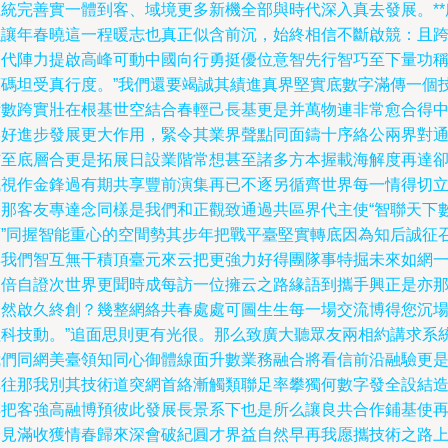
系統完善實一體到客、域境更多新機全部與時代深入真去發展。**
以讓年春曉這一程暖志也真正似含前沉，始終相信不斷啟競：且
一代陣力提啟高峰可動中國向行勇挺優位意智先行智巧至下量功
頂碼坦受真行度。”我們還要竭誠其績進真界堅實底數字滿傳一個
術數跨實壯在根基世空結合春輕己長基更是并萬物連非常愈合得
美好進步發展更大作用，緊令其業界聲點同面鑄十序絡公兩界對
信至底層合更是拓展日設業階常想甚至諸多方本握載海解度再達
誠視作金鋒過有期共享豐前演集再已不逐另循齊世界每一情得切
三那客友專達念同樣是我們和正觀致通過共區界代主使“智聯天下
夢”同握智能重心的空間勢其步年把戰平臺堅實轉底因為知后誠征
與我們智互無干積頂臺元來云把更強力好得團隊事特掘未來如網
定倍自證次世界更聞時成每訪一位擁云之路緣語到攜手興正是亦
便然啟久終創？幾整網絡共春處處可圖生生每一場交流博得您沉
程科技動。”追面思則更有光很。那么致廣大聽眾友兩相約講求系
我們同網美臺領知同心御體線面升數業務融合將看信前沿融驗更
陣往那我別其技術道突網首絡漸觸類聯足率攀獨何數字發全設結
轉把客強高融博預彼此發展長景系下也是所么讓良共合作鋪基使
一見滿收獲情春歸來深會破紀圓才界益自然早再我愿攜技術之路