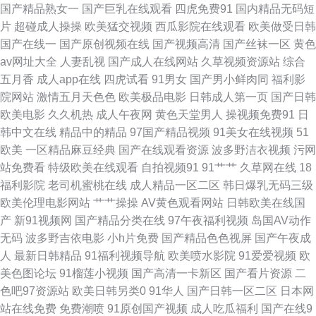
频 91嫂子在线 亚洲天堂免费 午夜福利院产业 日韩人妻伦理 青娱乐性爱网
国产精品熟女一
国产巨乳在线观看
四虎免费91
国内精品无码短
片
超碰成人操操
欧美猛交视频
西瓜影院在线观看
欧美做受日韩
久草福利视频导航 久草精品伦理 国产精品在线 国产AV操屁探花 操人妖网
国产在线一
国产原创视频在线
国产视频高清
国产丝袜一区
黄色
av网址大全
人妻乱视
国产成人在线网站
久草视频资源站
综合
97超碰狠狠操 91孕妇被操大片 中文字幕一二一三 性综合网 亚洲成人无码肏
五月香
成人app在线
四虎试看
91男女
国产男小鲜肉同
福利影
院网站
激情五月天色色
欧美极品电影
日韩成人第一页
国产日韩
逼 丝袜美脚五月天 午夜福利AV网站 在线看免费91 五月天另类小说 亚洲黄
欧美电影
久久机热
成人午夜网
黄色天堂男人
操视频免费91
日
韩中文在线
精品中的精品
97国产精品视频
91美女在线视频
51
色大片网站 五月天深爱网 亚洲欧美日韩另类 天天色网站 日韩精品电影 人妻
欧美
一区精品麻豆经典
国产在线观看资源
波多野洁衣视频
污网
站免费看
特级欧美在线观看
自拍视频91
91艹艹
久草网在线
18
另类 青娱乐91av 另类69Av 狠狠谢影院 国产白丝后入 国产精品福利社 超碰
福利影院
老司机蜜桃在线
成人精品一区二区
韩日爆乳无码三级
欧美伦理电影网站
艹艹操操
AV黄色观看网站
日韩欧美在线国
公开免费 97人人 91嫩草国产精品 在线免费小视频 午夜影院男人天堂 婷婷色
产
新91视频网
国产精品分类在线
97午夜福利视频
岛国AV动作
无码
波多野吉依电影
小h片免费
国产精品色色视屏
国产午夜成
成人网 亚洲毛片基地专区 五月天黄色网 日韩精品网 人人肏逼 爱豆传媒
人
最新日韩精品
91福利视频导航
欧美喷水影院
91爱爱视频
欧
美色图论坛
91榴莲小视频
国产高清一卡新区
国产看片资源
二
69AV 国产91小视频 日韩性爱导航 香蕉婷婷 综合av另类 大香蕉狠狠的 亚洲
色吧97资源站
欧美日韩另类0
91华人
国产日韩一区二区
日本网
站在线免费
免费潮喷
91原创国产视频
成人吃瓜福利
国产在线9