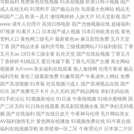
导航福利
免费黄色在线视频
91原创视频
欧美日韩小视频
国产
成人在线无码
91黑料不
国产极品自拍
岛国最大色网站
精品无
码国产二品
欧美一及片
激情网婷婷
人妖大片
91天堂影视
国产
www
成年人伦理片
高清日韩电影
国产尤物视频在线
超碰福利
97视屏
91看片入口
日本国产成人视频
日本日韩欧美在线
黄色
资料入口
黄色网三级毛片
最新黄色av
麻豆影院免费
五月天堂
丁香
国产精品水多
福利所导航
三级视频网站J
51福利影院
丁香
五月天av
18日本三级全黄
乱伦天堂
国产在线短视频
丁香五月
丁香婷婷
91精品又
爱豆传媒下载
丁香九月国产主播
美女网站
视频黄
A片com
美女福利在线观看
狼人激情网
伦理片香港
极品
福利导航
黄色三级最新免费
91嫩草国产
午夜成年人网站
免费
国产高清视频
91草莓
丝瓜视频污成人
国产亚洲视品在线
国产
玖玖
国产免费毛不卡片
久久无码
国产精品网络
孕妇无码在线
91手机论坛
91视频新地址
91日逼
午夜啪视频
91啪水蜜桃网
国
产二区无码
91日韩在线观看
西瓜影院视频全集
国产孕妇无码视
频
国产在线福利
国产在线日皮片
午夜神马伦理
毛片网站美女
AV福利激情毛片
黄色网在线播放
91视频免费在线
91午夜在线
福利在线视频导航
欧美喷潮一区二区
午夜理论片
日本第二片区