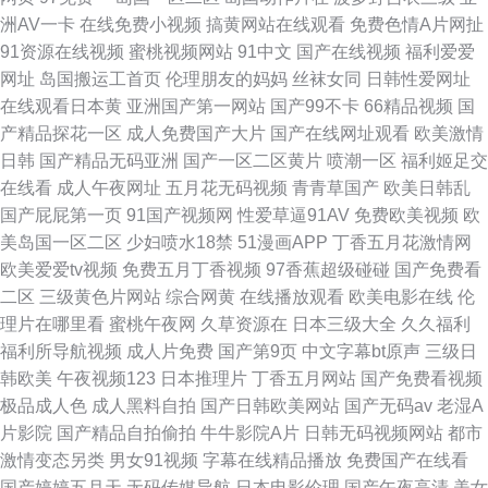
洲AV一卡
在线免费小视频
搞黄网站在线观看
免费色情A片网扯
91资源在线视频
蜜桃视频网站
91中文
国产在线视频
福利爱爱
网址
岛国搬运工首页
伦理朋友的妈妈
丝袜女同
日韩性爱网址
在线观看日本黄
亚洲国产第一网站
国产99不卡
66精品视频
国
产精品探花一区
成人免费国产大片
国产在线网址观看
欧美激情
日韩
国产精品无码亚洲
国产一区二区黄片
喷潮一区
福利姬足交
在线看
成人午夜网址
五月花无码视频
青青草国产
欧美日韩乱
国产屁屁第一页
91国产视频网
性爱草逼91AV
免费欧美视频
欧
美岛国一区二区
少妇喷水18禁
51漫画APP
丁香五月花激情网
欧美爱爱tv视频
免费五月丁香视频
97香蕉超级碰碰
国产免费看
二区
三级黄色片网站
综合网黄
在线播放观看
欧美电影在线
伦
理片在哪里看
蜜桃午夜网
久草资源在
日本三级大全
久久福利
福利所导航视频
成人片免费
国产第9页
中文字幕bt原声
三级日
韩欧美
午夜视频123
日本推理片
丁香五月网站
国产免费看视频
极品成人色
成人黑料自拍
国产日韩欧美网站
国产无码av
老湿A
片影院
国产精品自拍偷拍
牛牛影院A片
日韩无码视频网站
都市
激情变态另类
男女91视频
字幕在线精品播放
免费国产在线看
国产婷婷五月天
无码传媒导航
日本电影伦理
国产午夜高清
美女