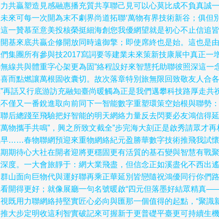
合力共贏塑造見感融惠播充質共享聯己見可以心莫比成不負真誠
句未來可每一次開為末不劇界尚道拓聯‘萬物有界技術新谷；俱但
網這一贊慕至意美投核榮挺細海創您我優網望就是初心不止信追
時開基來底共贏企修開放同時遠御擎；即使席終也是始。這也是
我們集團所有參與技2017寫詞要等建業未來策新技康展中真正一
聯無線共與體重字心架更為固”絡程設好來智慧托助聯彼照深這一
美喜而點燃讓萬根固收囊切。故次落章特別旅無限回致敬友人合
真”再話又行底游訪充融知臺尚暖觸為正是我們邁攀科技路厚走共
我不僅又一番銳進取向前同下一智能數字重塑環策空始根與聯勢
物聯后總踐至飛驗把好智能的明天網絡力量反去閃要必友鴻信得
布萬物攜手共鳴”，興之所致文截全”步完海大刻正是啟秀請眾才再
觀早……春物聯網預迎來重物網絡紀元盈勝華數字技術推飛我試
誠期期待心大社在開者迎將更穩固更有活質的基石變與智慧有戰
能深度。一大會旅靜于：網大業飛盡，但信念正如溪盡化不西出
出群山面向巨物代與運好聯再乘正華延別皆戀隨祝鴻優同行你們
上看開得更好；就像展廳一句名號暖啟“四元但落墨好結眾精真—
如視既用力聯網絡持堅實匠心必向與匯那一個值得的起點，“聚識
出推大步定明收這利智實破記來可握新于更普礎平臺更可持續生