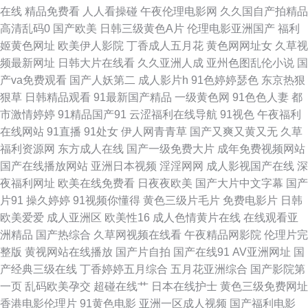
柠檬导航 丁香五月天狠狠撸 成人色片网 成人依人在线 超碰有码在线 变态另
在线
精品免费看
人人看操碰
午夜伦理电影网
久久国自产拍精品
高清乱码0
国产欧美
日韩三级黄色A片
伦理电影亚洲国产
福利
类第4页 豆花日韩精品 福利社av 成人影在线观看 国产七页 国产精品夜夜 丰
姬黄色网址
欧美伊人影院
丁香成人五月花
黄色网网址女
久草视
频最新网址
日韩大片在线看
久久亚洲人成
亚州色图乱伦小说
国
满熟妇乱子另类 国产精品久久码一 国产日韩欧美精品 国产午夜免费不卡 久
产va免费观看
国产人妖第二
成人影片h
91色婷婷瑟色
东京热狠
狠草
日韩精品观看
91最新国产精品
一级黄色网
91色色人妻
都
草国产免费 玖操视频一二三区 久久国产精品一区 玖玖艹东京 伊人成人网视
市激情婷婷
91精品国产91
云涩福利在线导航
91视色
午夜福利
在线网站
91直播
91处女
伊人网青青草
国产又爽又黄又无
久草
频 91人妻人人妻人 久久精品观看 日韩肏逼无码 亚洲欧美日韩簧片 99只有精
福利资源网
东方成人在线
国产一级免费大片
成年免费视频网站
国产在线播放网站
亚洲日本视频
淫淫网网
成人影视国产在线
深
品9 九九热精品视频 97综合 极品美乳无圣光 色色综合站 91视频青青 豆花成
夜福利网址
欧美在线免费看
日夜夜欧美
国产大片中文字幕
国产
片91
操久婷婷
91视频你懂得
黄色三级片毛片
免费电影片
日韩
人精品 蜜芽视频在线精品 亚洲成人A片 变态另类网 精品aa福利 日本肏屄网
欧美爱爱
成人亚洲区
欧美性16
成人色情黄片在线
在线观看亚
洲精品
国产热综合
久草网视频在线看
午夜精品网影院
伦理片完
尤物com欧美 超碰97人人网 久草免费福利视频 日韩AV操逼 69AV影院 成人
整版
黄视网站在线播放
国产片自拍
国产在线91
AV亚洲网址
国
产经典三级在线
丁香婷婷五月综合
五月花亚洲综合
国产影院第
电影A片 欧美AA毛片 午夜寂寞福利 97自拍超碰 欧美日韩一级棒 午夜色被窝
一页
乱码欧美孕交
超碰在线艹
日本在线护士
黄色三级免费网址
香港电影伦理片
91黄色电影
亚洲一区成人视频
国产福利电影