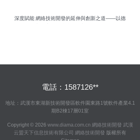
深度賦能 網絡技術開發的延伸與創新之道——以德
陽市深度網絡科技有限責任公司為例
電話：1587126**
地址：武漢市東湖新技術開發區軟件園東路1號軟件產業4.1
期B2棟17層01室
Copyright © 2026
www.diama.com.cn
網絡技術開發
武漢
云盟天下信息技術有限公司
網絡技術開發
版權所有