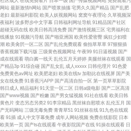
社区成人
在线免费看片
日本一级
国产传媒视频网站
免费观看污
网站
最新激情h网站
国产喷浆抽搐
宅男久久国产精品
国产乱肥
老妇
最新福利影院
欧美人妖视频网站
窝窝午夜理论
久草视频深
夜福利
波多野步中文字幕
日韩福利网址导航
91精品国产社区
超碰无码在线
欧美日韩高清免费
国产激情视频三区
宅男福利在
线播放
91视频污导航
国产啪亚洲国
欧美性爱密臀
疯狂少妇喷
潮
欧美肏屄一区二区
国产乱伦免费观看
偷拍草草草
97狠狠插
香蕉视频下载污版
三级黄色视频网址
午夜99
91日逼视频
国产
成在线观看
萌白酱一线天
乱伦五月天婷婷
美腿丝袜在线观看
国
产精品3p
91综合碰
国产乱女乱
成人xxxxx
日韩伦理片
91色爱
免费黄色av网址
欧美肥老妇
欧美在线tv
加勒比在线视屏
国产美
女在线免费
91香蕉污APP
国产高清自拍一区
第一页草草影院
韩日成人
精品福利
91天堂一区二区
日韩a级电影
国产二区高清
国产www视频
国产粉嫩
国产男女猛视频
91社在线看
欧美日韩
黄色片
变态另态另类2
91李宗精品
黑丝袜自慰喷水
乱伦五月
国
产无码网站
三级无毒免费
青青草51
91丝袜在线
91九色在线观
看
91插
成人中文字幕免费
成年人网站视频
免费在线影院
日本
欧美第一页
国产ts在线观看
午夜影院国产在线
91操在线观看
日