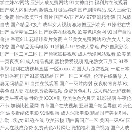
学生妹Av网站
亚洲人成免费网站
91大神自拍
福利片在线观看
国产成人内射无码
激情五月极品婷婷
国产剧情精品
成人三级伦
夜 欧美TV少妇 俺来也图片91 亚洲国产天天综合 91性生活视频 成人VA视频
理免费
偷怕欧美亚州图片
国产AV国产AV
97亚洲精华液
国内精
自线
国产精品3级片
成年女人视频
狠狠撸亚洲欧美
91操碰在线
www麻豆传 日韩精品国产欧美 五月天婷婷专区7 在线观看91网站 伊人成人
国产高清精品二区
国产欧美在线视频
欧美色综合网
91国产自拍
偷拍
香蕉911
花蝴蝶看片免费
白丝美女免费网站
欧美女人与动
香蕉网 91国模吧 WWW欧美性生活 97午夜啪啪视频 91孕妇在线 九九热只有
物交
国产精品无码电影
91插插库
97超碰大香蕉
户外自慰影院
国产一区二区二区
国产偷窥盗摄视频
成人动漫网站观看
欧美第
精品 男女操操 麻豆午夜剧场 成人九一观看入口 国产人人操人人 欧美国产日
一页夜夜
91成人精品视频
蜜桃爱爱视频
乱伦熟女五月天
91香
蕉视
福利在线视频直播
一区xxxxx
岛国大片免费视频
一道日本
韩一二 青青伊人视频 欧美日韩日本网 AV新入口 超碰人人青青99 白丝足交
亚洲香蕉
国产91高清精品
国产一区二区福利
伦理在线播放
人
妻无码精品
91自拍在线观看
国产一级片内射
夜夜骑青青草
欧
精东黄色 岛国av午夜 超碰天天插 操逼网站97 白丝巨乳被后入 91性生活小
美色图人妻
在线免费欧美视频
免费黄色毛片
成人精品无码视频
欧美午夜极品
性欧美ⅩⅩⅩⅩ乱
欧美色色六月天
91影视网
午夜伦
视频 中文字幕六区 在线免费看91 无码人妻装修 欧美性爱第五页 欧美色综合
不卡
加勒比性爱网
青草国产在线视频
亚洲国产精品导航
欧美色
淫
波多野结依电影
91狠狠撸
成人深夜电影
精品国产美女剃毛
网 欧美黑人天堂网 麻豆91 蜜桃91逼视频 久操视频网 玖玖艹视频 激情婷婷
加勒比熟女
91碰在线
欧美裸模
萌白酱国产一区
美国一级AV
国
产人在线成免费
免费黄色A片网址
微拍福利国产视频
国产人成
网 国产熟女一区三区 大香蕉97 91尤物白虎 在线色情2026 三级成年在线 日