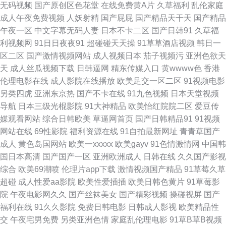
无码视频
国产原创区色花堂
在线免费黄A片
久草福利
乱伦家庭
成人午夜免费视频
人妖射精
国产屁屁
国产精品天干天
国产精品
韩不卡五区 欧亚性爱 欧美胖老太BβW 黄色三级片视频 超碰人人操人人摸
午夜一区
中文字幕无码人妻
日本不卡二区
国产日韩91
久草福
利视频网
91日日夜夜91
超碰碰天天操
91草草酒店视频
韩日一
AV伦理影院 91tv官网 日韩欧美青青草 久久精品一区 精东视频 超碰人人超碰
区二区
国产激情视频网站
成人视频日本
茄子视频污
亚洲色欲天
天
成人丝瓜视频下载
日韩逼网
精东传媒入口
黄wwww色
香港
A AV大香蕉伊人网 91精品变态直播 午夜璐璐 日韩成人一区 青青91 狼友视频
伦理电影在线
成人影院在线播放
欧美足交一区二区
91视频电影
另类四虎
亚洲东京热
国产不卡在线
91九色视频
日本天堂视频
首页久久 国产另类欧美 超碰人人看系列 AV性爱网站 91网视频 肏屄网导航
导航
日本三级光棍影院
91大神精品
欧美怡红院院二区
爱豆传
媒观看网站
综合日韩欧美
草逼网首页
国产日韩精品91
91视频
成人日本三级 东京热AV导航网 成人含羞草网站 玖玖福利导航 囯产成人AV传
网站在线
69性影院
福利资源在线
91自拍最新网址
青青草国产
成人
黄色岛国网站
欧美一xxxxx
欧美gayv
91色情激情网
中国韩
媒 91在线视频青 91综合色图 久草资源福利站3 日韩传媒性爱 伊人在线视频
国日本高清
国产国产一区
亚洲欧洲成人
日韩在线
久久国产影视
综合
欧美69潮喷
伦理片app下载
激情视频国产精品
91草莓久草
黄色小视频WW 欧美性爱网页 欧美性爱午夜影院 人人操超碰 午夜传媒福利
超碰
成人性爱aa影院
欧美性爱插插
欧美日韩色黄片
91草莓影
院
午夜电影网久久
国产丝袜美女
国产精彩视频
操碰视屏
国产
九一传媒在线看 亚洲天堂色播 91日本美女看片 91制作视频在线 91美女小视
福利在线
91久久影院
免费日韩电影
日韩成人影视
欧美精品性
交
午夜宅男免费
另类亚洲色情
家庭乱伦理电影
91草B草B视频