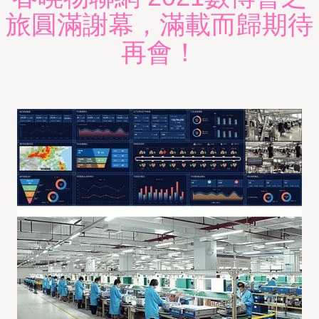
旅圓滿謝幕，滿載而歸期待
再會！