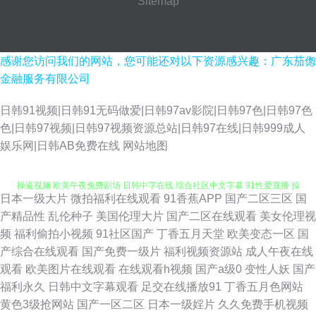
Sitemap
感谢您访问我们的网站，您可能还对以下资源感兴趣：广东茄偬
金融服务有限公司
日韩91视频|日韩91无码做爱|日韩97av影院|日韩97色|日韩97色
色|日韩97视频|日韩97视频资源总站|日韩97在线|日韩999成人
日本蜜桃综合网 免费看91网站 91网站秘 超碰在线看 韩日在线小电影 老司机
娱乐网|日韩AB免费在线
网站地图
操逼视频 欧美午夜免费剧场 日韩中字在线 综合社区中文字幕 91性爱直播 操
日本一级大片
微拍福利在线观看
91香蕉APP
国产二区三区
国
熟女视频播放 黄色视频久久 欧美性生交美女 四虎私人影院 老湿机午夜 欧洲
产精品性
乱伦种子
美国伦理大片
国产二区在线观看
美女伦理视
频
福利偷拍小视频
91社区国产
丁香五月天堂
欧美变态一区
国
亚洲午夜 天天天天艹 91尤物在线探花 传媒AV导航 国产妞干网 www成人电
产综合在线观看
国产免费一级片
福利视频资源站
成人午夜在线
观看
欧美图片在线观看
在线观看h视频
国产a级0
变性人妖
国产
影 制服丝袜VA 超碰久热 东京热最新网址 另类口性交爱 日本高清视频va 欧
福利永久
日韩中文字幕观看
足交在线播放91
丁香五月色网站
黄色3级抢网站
国产一区二区
日本一级婬片
久久免费手机视频
美三级aaa 激情福利影院 东京热无码中文网 成人网址在线播放 国产精品夜