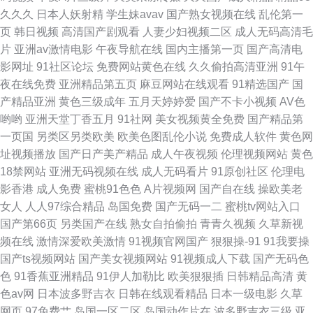
久久久
日本人妖射精
学生妹avav
国产熟女视频在线
乱伦第一
页
韩日视频
高清国产剧观看
人妻少妇视频二区
成人无码高清毛
片
亚洲av激情电影
午夜导航在线
国内主播第一页
国产高清电
影网址
91社区论坛
免费网站黄色在线
久久偷拍高清亚洲
91午
夜在线免费
亚洲精品第五页
麻豆网站在线观看
91精选国产
国
产精品亚洲
黄色三级成年
五月天婷婷爱
国产不卡小视频
AV色
哟哟
亚洲天堂丁香五月
91社网
美女视频黄全免费
国产精品第
一页国
另类区另类欧美
欧美色图乱伦小说
免费成人软件
黄色网
址视频播放
国产日产美产精品
成人午夜视频
伦理视频网站
黄色
18禁网站
亚洲无码视频在线
成人无码看片
91原创社区
伦理电
影香港
成人免费
蜜桃91色色
A片视频网
国产自在线
操欧美老
女人
人人97综合精品
岛国免费
国产无码一二
蜜桃tv网站入口
国产第66页
另类国产在线
熟女自拍偷拍
青青久视频
久草新视
频在线
激情深爱欧美激情
91视频官网国产
狠狠操-91
91我要操
国产ts视频网站
国产美女视频网站
91视频成人下载
国产无码色
色
91香蕉亚洲精品
91伊人加勒比
欧美狠狠插
日韩精品高清
黄
色av网
日本波多野吉衣
日韩在线观看精品
日本一级电影
久草
网页
97免费艹
岛国一区二区
岛国动作片在
波多野吉衣三级
亚