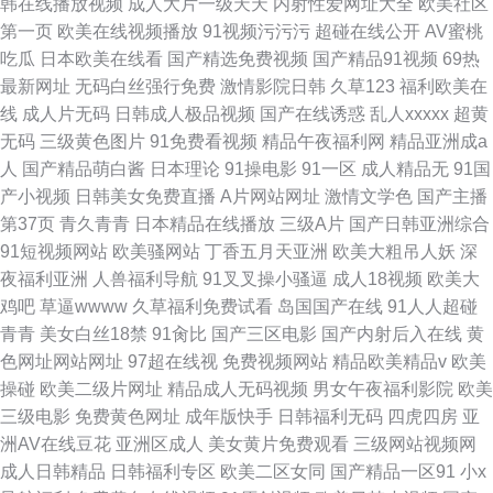
韩在线播放视频
成人大片一级天天
内射性爱网址大全
欧美社区
第一页
欧美在线视频播放
91视频污污污
超碰在线公开
AV蜜桃
吃瓜
日本欧美在线看
国产精选免费视频
国产精品91视频
69热
最新网址
无码白丝强行免费
激情影院日韩
久草123
福利欧美在
线
成人片无码
日韩成人极品视频
国产在线诱惑
乱人xxxxx
超黄
无码
三级黄色图片
91免费看视频
精品午夜福利网
精品亚洲成a
人
国产精品萌白酱
日本理论
91操电影
91一区
成人精品无
91国
产小视频
日韩美女免费直播
A片网站网址
激情文学色
国产主播
第37页
青久青青
日本精品在线播放
三级A片
国产日韩亚洲综合
91短视频网站
欧美骚网站
丁香五月天亚洲
欧美大粗吊人妖
深
夜福利亚洲
人兽福利导航
91叉叉操小骚逼
成人18视频
欧美大
鸡吧
草逼wwww
久草福利免费试看
岛国国产在线
91人人超碰
青青
美女白丝18禁
91肏比
国产三区电影
国产内射后入在线
黄
色网址网站网址
97超在线视
免费视频网站
精品欧美精品v
欧美
操碰
欧美二级片网址
精品成人无码视频
男女午夜福利影院
欧美
三级电影
免费黄色网址
成年版快手
日韩福利无码
四虎四房
亚
洲AV在线豆花
亚洲区成人
美女黄片免费观看
三级网站视频网
成人日韩精品
日韩福利专区
欧美二区女同
国产精品一区91
小x