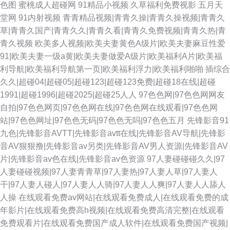
色图
蜜桃成人超碰网
91精品小视频
久草福利免费视影
五月天
堂网
91内射视频
青青精品视频|青青久操|青青久操视频|青青久
草|青青久国产|青青久久|青青久看|青青久免费视频|青青久热|青
青久视频
欧美多人视频|欧美夫妻黄色A级片|欧美夫妻麻豆性爱
91|欧美夫妻一级a黄|欧美夫妻做爱A级片|欧美福利A片|欧美福
利导航|欧美福利导航第一页|欧美福利浮力|欧美福利啪啪
插综合
久久|超碰04|超碰05|超碰123|超碰123免费|超碰18在线|超碰
1991|超碰1996|超碰2025|超碰25人人
97色色网|97色色网网友
自拍|97色色网页|97色色网在线|97色色网在线观看|97色色网
站|97色色网址|97色色无码|97色色无吗|97色色五月
先锋影音91
九色|先锋影音AVTT|先锋影音avtt在线|先锋影音AV导航|先锋影
音AV狠狠撸|先锋影音av另类|先锋影音AV男人资源|先锋影音AV
片|先锋影音av色在线|先锋影音av色资源
97人妻碰碰碰久久|97
人妻碰碰视频|97人妻青青草|97人妻热|97人妻人草|97人妻人
干|97人妻人碰人|97人妻人人骑|97人妻人人爽|97人妻人人舔人
人操
在线观看免费av网站|在线观看免费成人|在线观看免费的成
年影片|在线观看免费高h视频|在线观看免费高清完整|在线观看
免费观看片|在线观看免费国产成人软件|在线观看免费国产视频|