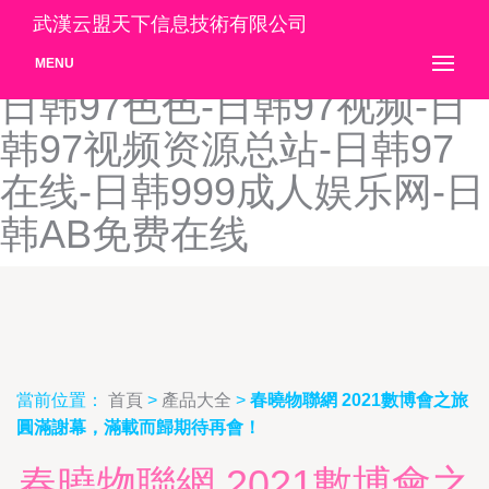
日韩91视频-日韩91无码做
武漢云盟天下信息技術有限公司
爱-日韩97av影院-日韩97色-
MENU
日韩97色色-日韩97视频-日
韩97视频资源总站-日韩97
在线-日韩999成人娱乐网-日
韩AB免费在线
當前位置：
首頁
>
產品大全
>
春曉物聯網 2021數博會之旅
圓滿謝幕，滿載而歸期待再會！
春曉物聯網 2021數博會之