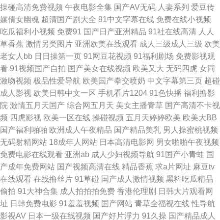
草逼网站 AV欧亚风情 韩国av三区 欧美色图1在线 午夜精品伦理 91论坛 东京
操碰高清免费视频
午夜电影全集
国产AV无码
人妻系列
爱豆传
媒倩女幽魂
超清国产剧大全
91中文字幕在线
免费在线小视频
热AV影院 美女深夜发福利 亚洲变态sm 福利三四五区 www啪啪草 精品大香
吃瓜福利小视频
免费91
国产日产亚洲精品
91社在线高清
人人
草香蕉
激情另类图片
亚洲欧美在线观看
成人三级成人三级
欧美
蕉伊人 日韩变态综合 91UU视频 成人论理视屏 久草国产福利视频 国产情侣
老女人bb
日日操第一页
91网豆花视频
91福利剧场
免费影视观
看
91视频国产自拍
国产美女在线视频
欧美又大
无码四虎
女同
一区 国产h精品视频 九九热精品6 91高清视频在线 国产色色网 国内精品338
激吻视频
极品性爱导航
欧美国产拳交喷奶
中文字幕第三页
超碰
成人影视
欧美日韩中文一区
手机看片1204
91色快播
福利撸影
欧美人人艹 午夜激情网址 在线搞鸡巴国产 成人免费毛 韩国AV看片网站 日本
院
激情五月天国产
综合网五月天
美女主播青草
国产高清不卡视
频
四虎影视
欧美一区在线
操碰视频
五月天婷婷欧美
欧美大BB
成人导航 婷婷色图韩国 亚洲黄色小说网址 91av 91大神论理少妇 中日韩日
国产福利啪啪
欧洲成人午夜精品
国产精品美乳
男人操蜜桃视频
无码射精网站
18成年人网站
日本高清电影网
男女啪啪午夜视频
日 影音先锋人妻 香蕉视频污污污 亚洲爱爱爱含羞草 亚洲无码福利社 在线国
免费电影在线观看
亚洲ab
成人少妇视频导航
91国产小青蛙
国
产成年免费网站
国产视频高清在线
精品香蕉
求a片网址
麻豆tv
产二区 亚洲三级片另类 亚洲另类偷拍精品 91官方视频网站 91色精品 91黄
在线观看
在线撸丝片
91草碰
国产成人激情视频
黑料吃瓜精品
偷拍
91大神合集
成人拍拍拍免费
香港伦理剧
日韩大片观看网
色链接 91下载入口桃色 AV天堂资源 www国产n免费 99超碰人 www日 成人
址
日韩免费电影
91羞羞视频
国产网站
青草全福视在线
性导航
影视AV
日本一级在线视频
国产好片浮力
91久操
国产精品成人