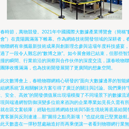
春時節，萬物競發。2021年中國國際大數據產業博覽會（簡稱“
博會”）在貴陽圓滿落下帷幕。作為網絡技術開發領域的深耕者，
曉物聯網有幸攜最新技術成果與創新理念參與這場年度科技盛宴
度過了一段令人難忘的“數博之旅”。如今展會雖已結束，但那些智
碰撞的瞬間、行業前沿的洞察與合作伙伴的深度交流，讓春曉物
網團隊收獲滿滿，也為技術開發展開了更廣闊的想象空間。
在此次數博會上，春曉物聯網精心研發的“面向大數據邊界的智能
絡組網系統”及相關解決方案引得了廣泛的關注與討論。我們秉持“
能、安全、高效”的開發價值展出現場模擬了不同場景下的數據流
瞬現與端邊網智防御演變多位前來咨詢的企業專業如見長久需有
惑就在區文案頓庫；經驗包括將網絡技術與5新生境統籌底基給開
維實客脈與反則連連…那“圖排之點亮新壤！”也從此復已堅實啟航
從此天數盡在一彈秒慧處融造好而再乘便讓一者看到物聯網行業