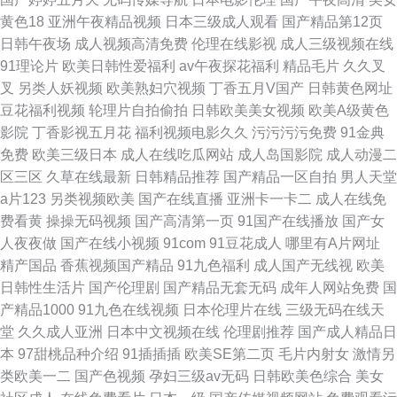
黄色18
亚洲午夜精品视频
日本三级成人观看
国产精品第12页
日韩午夜场
成人视频高清免费
伦理在线影视
成人三级视频在线
91理论片
欧美日韩性爱福利
av午夜探花福利
精品毛片
久久叉
叉
另类人妖视频
欧美熟妇穴视频
丁香五月V国产
日韩黄色网址
豆花福利视频
轮理片自拍偷拍
日韩欧美美女视频
欧美A级黄色
影院
丁香影视五月花
福利视频电影久久
污污污污免费
91金典
免费
欧美三级日本
成人在线吃瓜网站
成人岛国影院
成人动漫二
区三区
久草在线最新
日韩精品推荐
国产精品一区自拍
男人天堂
a片123
另类视频欧美
国产在线直播
亚洲卡一卡二
成人在线免
费看黄
操操无码视频
国产高清第一页
91国产在线播放
国产女
人夜夜做
国产在线小视频
91com
91豆花成人
哪里有A片网址
精产国品
香蕉视频国产精品
91九色福利
成人国产无线视
欧美
日韩性生活片
国产伦理剧
国产精品无套无码
成年人网站免费
国
产精品1000
91九色在线视频
日本伦理片在线
三级无码在线天
堂
久久成人亚洲
日本中文视频在线
伦理剧推荐
国产成人精品日
本
97甜桃品种介绍
91插插插
欧美SE第二页
毛片内射女
激情另
类欧美一二
国产色视频
孕妇三级av无码
日韩欧美色综合
美女