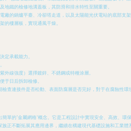
及地鐵的檢修地溝蓋板，其防滑和排水特性至關重要。
電廠的鍋爐平臺、冷卻塔走道，以及太陽能光伏電站的底部支架
架的樓層板，實現通風干燥。
決定承載能力。
。
紫外線強度）選擇鍍鋅、不銹鋼或特種涂層。
便于日后拆卸檢修。
期檢查連接件是否松動、表面防腐層是否完好，對于在腐蝕性環
出簡單的“金屬網格”概念。它是工程設計中實現安全、高效、環
家族正不斷拓展其應用邊界，繼續在構建現代基礎設施和工業體