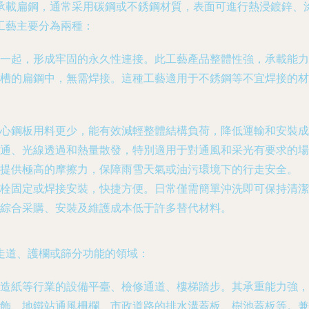
承載扁鋼，通常采用碳鋼或不銹鋼材質，表面可進行熱浸鍍鋅、
工藝主要分為兩種：
一起，形成牢固的永久性連接。此工藝產品整體性強，承載能力
槽的扁鋼中，無需焊接。這種工藝適用于不銹鋼等不宜焊接的材
心鋼板用料更少，能有效減輕整體結構負荷，降低運輸和安裝成
通、光線透過和熱量散發，特別適用于對通風和采光有要求的場
提供極高的摩擦力，保障雨雪天氣或油污環境下的行走安全。
栓固定或焊接安裝，快捷方便。日常僅需簡單沖洗即可保持清潔
綜合采購、安裝及維護成本低于許多替代材料。
走道、護欄或篩分功能的領域：
、造紙等行業的設備平臺、檢修通道、樓梯踏步。其承重能力強，
飾、地鐵站通風柵欄、市政道路的排水溝蓋板、樹池蓋板等。兼