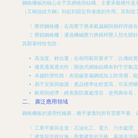
鋼格柵板的核心在于其網格狀結構。主要承載構件是
（又稱扭絞方鋼）則起到固定和連接的作用。其制造
壓焊鋼格柵
：在高壓下將承載扁鋼與橫桿焊接在
壓鎖鋼格柵
：通過機械壓力將橫桿壓入預先開好
其顯著特性包括：
高強度、輕自重
：在相同載荷要求下，比傳統實
優異通風透光性
：開放式網格結構有利于空氣流
卓越防滑性能
：表面齒形扁鋼或加上防滑層，能
易于安裝與維護
：產品標準化程度高，可采用螺
耐用與經濟
：經表面防腐處理后，使用壽命長，
二、 廣泛應用領域
鋼格柵板的適用性極廣，幾乎滲透到所有需要平臺、
工業平臺與走道
：石油化工、電力、污水處理
建筑與市政設施
：商業建筑的天橋、幕墻吊頂裝