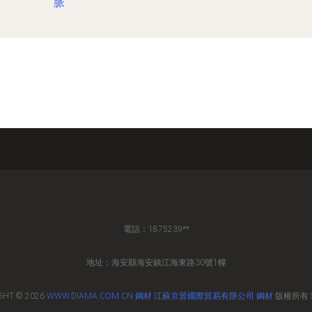
脈
電話：1875239**
地址：海安縣海安鎮江海東路30號1幢
GHT © 2026
WWW.DIAMA.COM.CN
鋼材
江蘇京晉國際貿易有限公司
鋼材
版權所有