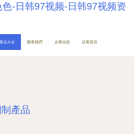
色色-日韩97视频-日韩97视频资
產品大全
聯系我們
企業信息
訪客留言
鋼制產品