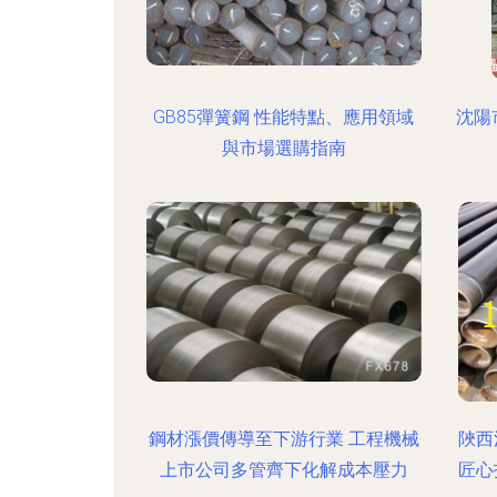
GB85彈簧鋼 性能特點、應用領域
沈陽
與市場選購指南
鋼材漲價傳導至下游行業 工程機械
陜西
上市公司多管齊下化解成本壓力
匠心