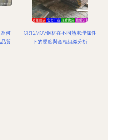
瓦 為何
CR12MOV鋼材在不同熱處理條件
凡品質
下的硬度與金相組織分析