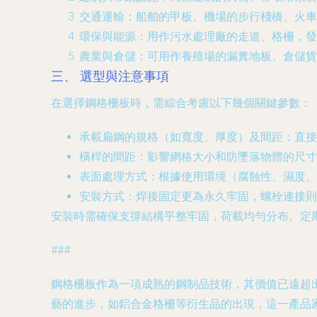
交通運輸
：船舶的甲板、機場的步行棧橋、火車
環保與能源
：用作污水處理廠的走道、格柵，發
農業與倉儲
：可用作養殖場的漏糞地板、倉儲貨
三、 選型與注意事項
在選擇鋼格柵板時，需綜合考慮以下幾個關鍵參數：
承載扁鋼的規格
（如寬度、厚度）及間距：直接
橫桿的間距
：影響網格大小和防墜落物體的尺寸
表面處理方式
：根據使用環境（腐蝕性、濕度、
安裝方式
：焊接固定更為永久牢固，螺栓連接則
安裝時需確保支撐結構平整牢固，荷載均勻分布。定
###
鋼格柵板作為一項成熟的鋼制品技術，其價值已遠超
藝的進步，如鋁合金格柵等衍生品的出現，這一產品