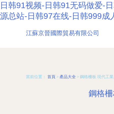
日韩91视频-日韩91无码做爱-日
源总站-日韩97在线-日韩999
江蘇京晉國際貿易有限公司
當前位置：
首頁
>
產品大全
>
鋼格柵板 現代工
鋼格柵