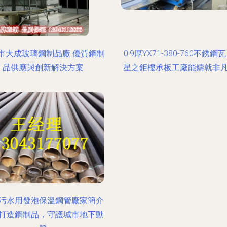
市大成玻璃鋼制品廠 優質鋼制
0.9厚YX71-380-760不銹鋼
品供應與創新解決方案
星之鉅樓承板工廠能鑄就非
污水用發泡保溫鋼管廠家簡介
打造鋼制品，守護城市地下動