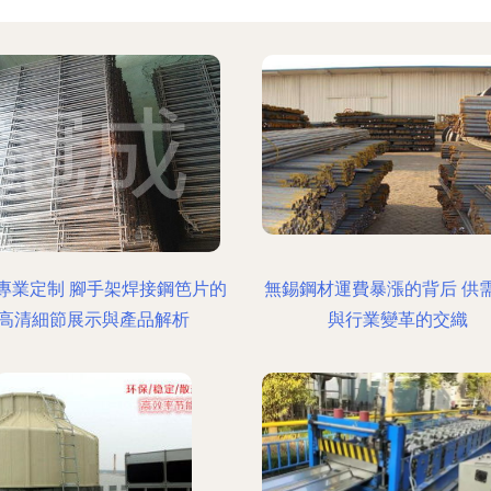
專業定制 腳手架焊接鋼笆片的
無錫鋼材運費暴漲的背后 供
高清細節展示與產品解析
與行業變革的交織