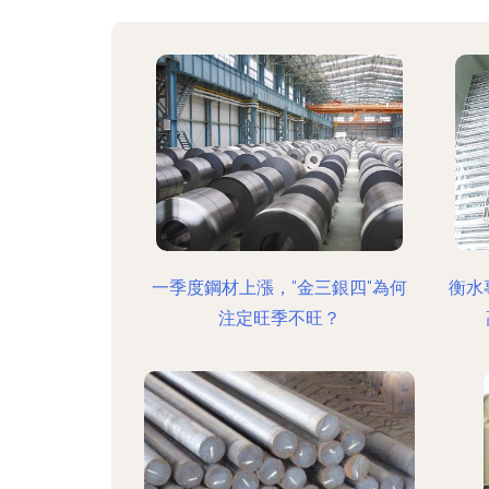
一季度鋼材上漲，"金三銀四"為何
衡水
注定旺季不旺？