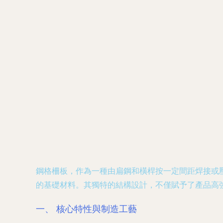
鋼格柵板，作為一種由扁鋼和橫桿按一定間距焊接或
的基礎材料。其獨特的結構設計，不僅賦予了產品高
一、 核心特性與制造工藝